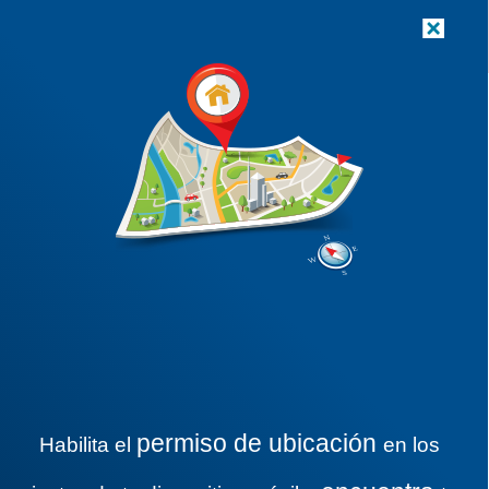
Tu sucursal más cercana es:
≡
ISABEL LA CATOLICA
República De Uruguay 55
Col. Centro, CP 6020
permiso de ubicación
Habilita el
en los